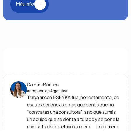
Más info
Testimonios
Que
dicen
nuestros
clientes
Carolina Mónaco
Aeropuertos Argentina
Trabajar con ESEYKA fue, honestamente, de 
esas experiencias en las que sentís que no 
“contratás una consultora”, sino que sumás 
un equipo que se sienta a tu lado y se pone la 
camiseta desde el minuto cero.      Lo primero 