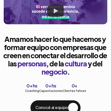
Quienes hacemos Eseyka
Amamos hacer lo que hacemos y 
formar equipo con empresas que 
creen en conectar el desarrollo de 
las 
personas
, de la 
cultura
 y del 
negocio
.
0
+ hs
0
+ hs
0
+
Coaching
Capacitaciones
Clientes felices
Conocé al equipo