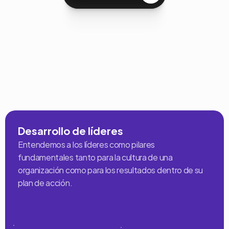
Servicios y Capacitaciones
El
aprendizaje
se
ve
en
la
acción
Desarrollo de líderes
Entendemos a los líderes como pilares 
fundamentales tanto para la cultura de una 
organización como para los resultados dentro de su 
plan de acción.