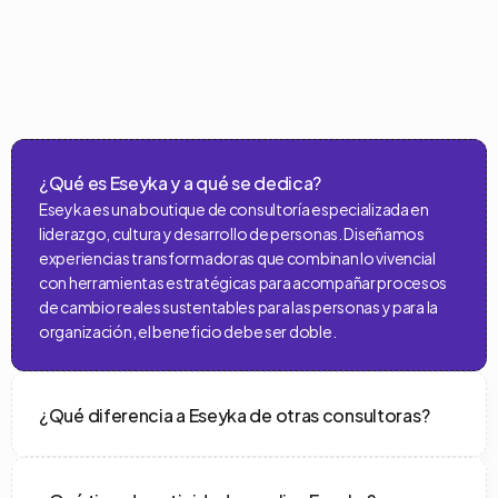
FAQ
Te
dejamos
algunas
de
las
preguntas
más
frecuentes
¿Qué es Eseyka y a qué se dedica?
Eseyka es una boutique de consultoría especializada en 
liderazgo, cultura y desarrollo de personas. Diseñamos 
experiencias transformadoras que combinan lo vivencial 
con herramientas estratégicas para acompañar procesos 
de cambio reales sustentables para las personas y para la 
organización, el beneficio debe ser doble.
¿Qué diferencia a Eseyka de otras consultoras?