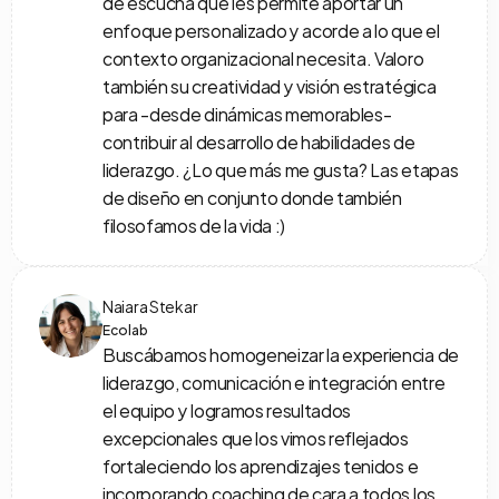
de escucha que les permite aportar un 
enfoque personalizado y acorde a lo que el 
contexto organizacional necesita. Valoro 
también su creatividad y visión estratégica 
para -desde dinámicas memorables- 
contribuir al desarrollo de habilidades de 
liderazgo. ¿Lo que más me gusta? Las etapas 
de diseño en conjunto donde también 
filosofamos de la vida :)
Naiara Stekar
Ecolab
Buscábamos homogeneizar la experiencia de 
liderazgo, comunicación e integración entre 
el equipo y logramos resultados 
excepcionales que los vimos reflejados 
fortaleciendo los aprendizajes tenidos e 
incorporando coaching de cara a todos los 